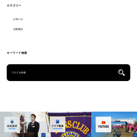
カテゴリー
お知らせ
活動報告
キーワード検索